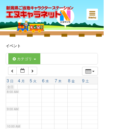
3:00 AM
4:00 AM
5:00 AM
イベント
6:00 AM
カテゴリ
7:00 AM
3
4
5
6
7
8
9
日
月
火
水
木
金
土
全日
8:00 AM
9:00 AM
10:00 AM