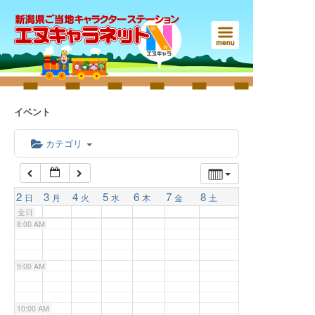
3:00 AM
4:00 AM
5:00 AM
イベント
6:00 AM
カテゴリ
7:00 AM
2
3
4
5
6
7
8
日
月
火
水
木
金
土
全日
8:00 AM
9:00 AM
10:00 AM