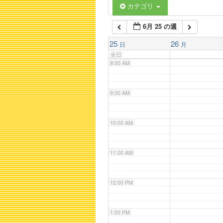
6:00 AM
カテゴリ
6月 25 の週
7:00 AM
25
26
日
月
全日
8:00 AM
9:00 AM
10:00 AM
11:00 AM
12:00 PM
1:00 PM