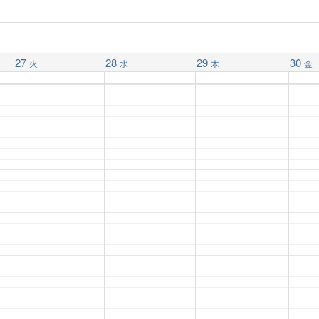
27
28
29
30
火
水
木
金