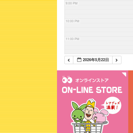
9:00 PM
10:00 PM
11:00 PM
2026年5月22日