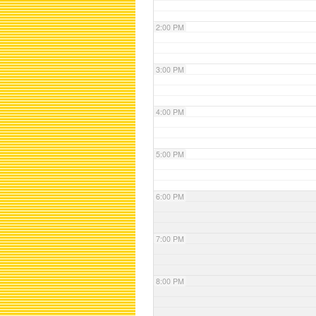
2:00 PM
3:00 PM
4:00 PM
5:00 PM
6:00 PM
7:00 PM
8:00 PM