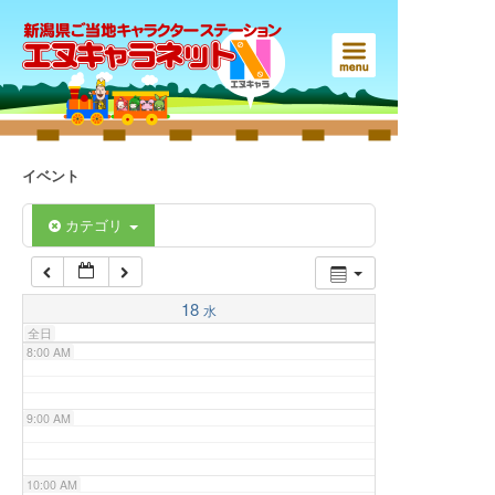
3:00 AM
4:00 AM
5:00 AM
イベント
6:00 AM
カテゴリ
7:00 AM
18
水
全日
8:00 AM
9:00 AM
10:00 AM