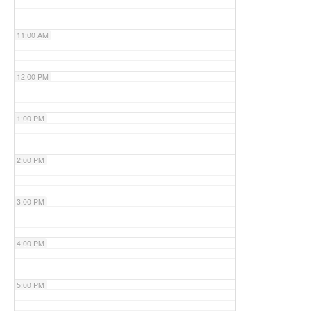
11:00 AM
12:00 PM
1:00 PM
2:00 PM
3:00 PM
4:00 PM
5:00 PM