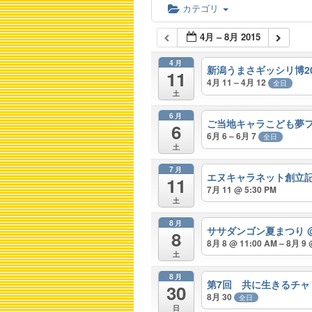
カテゴリ
4月 – 8月 2015
4月
新潟うまさギッシリ博2
11
4月 11 – 4月 12
全日
土
6月
ご当地キャラこども夢フ
6
6月 6 – 6月 7
全日
土
7月
エヌキャラネット創立
11
7月 11 @ 5:30 PM
土
8月
ササダンゴン夏まつり
8
8月 8 @ 11:00 AM – 8月 9 
土
8月
第7回 共に生きるチャ
30
8月 30
全日
日