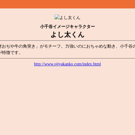
小千谷イメージキャラクター
よし太くん
財おぢや牛の角突き」がモチーフ。力強いのにおちゃめな動き、小千谷の
が特徴です。
http://www.ojiyakanko.com/index.html